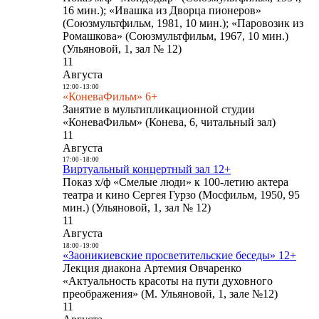
16 мин.); «Ивашка из Дворца пионеров»
(Союзмультфильм, 1981, 10 мин.); «Паровозик из
Ромашкова» (Союзмультфильм, 1967, 10 мин.)
(Ульяновой, 1, зал № 12)
11
Августа
12:00
-
13:00
«КоневаФильм» 6+
Занятие в мультипликационной студии
«КоневаФильм» (Конева, 6, читальный зал)
11
Августа
17:00
-
18:00
Виртуальный концертный зал 12+
Показ х/ф «Смелые люди» к 100-летию актера
театра и кино Сергея Гурзо (Мосфильм, 1950, 95
мин.) (Ульяновой, 1, зал № 12)
11
Августа
18:00
-
19:00
«Заоникиевские просветительские беседы» 12+
Лекция диакона Артемия Овчаренко
«Актуальность красоты на пути духовного
преображения» (М. Ульяновой, 1, зале №12)
11