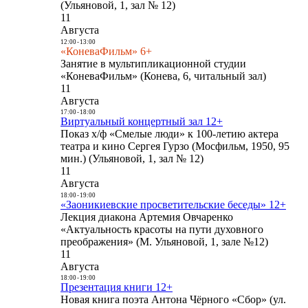
(Ульяновой, 1, зал № 12)
11
Августа
12:00
-
13:00
«КоневаФильм» 6+
Занятие в мультипликационной студии
«КоневаФильм» (Конева, 6, читальный зал)
11
Августа
17:00
-
18:00
Виртуальный концертный зал 12+
Показ х/ф «Смелые люди» к 100-летию актера
театра и кино Сергея Гурзо (Мосфильм, 1950, 95
мин.) (Ульяновой, 1, зал № 12)
11
Августа
18:00
-
19:00
«Заоникиевские просветительские беседы» 12+
Лекция диакона Артемия Овчаренко
«Актуальность красоты на пути духовного
преображения» (М. Ульяновой, 1, зале №12)
11
Августа
18:00
-
19:00
Презентация книги 12+
Новая книга поэта Антона Чёрного «Сбор» (ул.