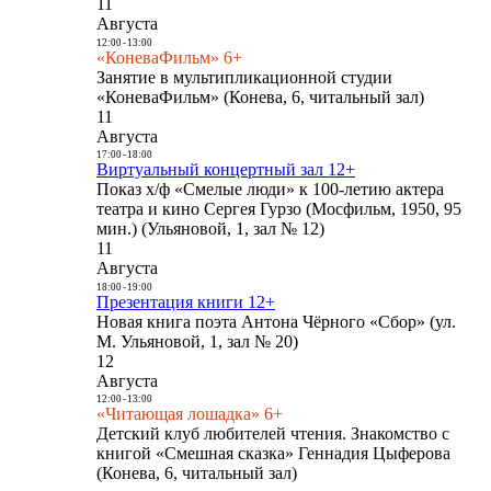
11
Августа
12:00
-
13:00
«КоневаФильм» 6+
Занятие в мультипликационной студии
«КоневаФильм» (Конева, 6, читальный зал)
11
Августа
17:00
-
18:00
Виртуальный концертный зал 12+
Показ х/ф «Смелые люди» к 100-летию актера
театра и кино Сергея Гурзо (Мосфильм, 1950, 95
мин.) (Ульяновой, 1, зал № 12)
11
Августа
18:00
-
19:00
Презентация книги 12+
Новая книга поэта Антона Чёрного «Сбор» (ул.
М. Ульяновой, 1, зал № 20)
12
Августа
12:00
-
13:00
«Читающая лошадка» 6+
Детский клуб любителей чтения. Знакомство с
книгой «Смешная сказка» Геннадия Цыферова
(Конева, 6, читальный зал)