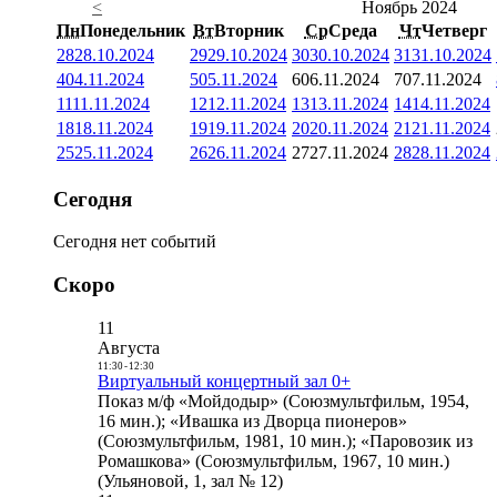
<
Ноябрь 2024
Пн
Понедельник
Вт
Вторник
Ср
Среда
Чт
Четверг
28
28.10.2024
29
29.10.2024
30
30.10.2024
31
31.10.2024
4
04.11.2024
5
05.11.2024
6
06.11.2024
7
07.11.2024
11
11.11.2024
12
12.11.2024
13
13.11.2024
14
14.11.2024
18
18.11.2024
19
19.11.2024
20
20.11.2024
21
21.11.2024
25
25.11.2024
26
26.11.2024
27
27.11.2024
28
28.11.2024
Сегодня
Сегодня нет событий
Скоро
11
Августа
11:30
-
12:30
Виртуальный концертный зал 0+
Показ м/ф «Мойдодыр» (Союзмультфильм, 1954,
16 мин.); «Ивашка из Дворца пионеров»
(Союзмультфильм, 1981, 10 мин.); «Паровозик из
Ромашкова» (Союзмультфильм, 1967, 10 мин.)
(Ульяновой, 1, зал № 12)