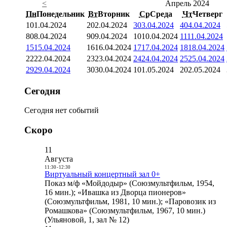
<
Апрель 2024
Пн
Понедельник
Вт
Вторник
Ср
Среда
Чт
Четверг
1
01.04.2024
2
02.04.2024
3
03.04.2024
4
04.04.2024
8
08.04.2024
9
09.04.2024
10
10.04.2024
11
11.04.2024
15
15.04.2024
16
16.04.2024
17
17.04.2024
18
18.04.2024
22
22.04.2024
23
23.04.2024
24
24.04.2024
25
25.04.2024
29
29.04.2024
30
30.04.2024
1
01.05.2024
2
02.05.2024
Сегодня
Сегодня нет событий
Скоро
11
Августа
11:30
-
12:30
Виртуальный концертный зал 0+
Показ м/ф «Мойдодыр» (Союзмультфильм, 1954,
16 мин.); «Ивашка из Дворца пионеров»
(Союзмультфильм, 1981, 10 мин.); «Паровозик из
Ромашкова» (Союзмультфильм, 1967, 10 мин.)
(Ульяновой, 1, зал № 12)