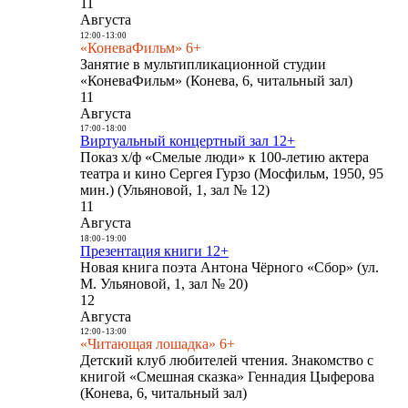
11
Августа
12:00
-
13:00
«КоневаФильм» 6+
Занятие в мультипликационной студии
«КоневаФильм» (Конева, 6, читальный зал)
11
Августа
17:00
-
18:00
Виртуальный концертный зал 12+
Показ х/ф «Смелые люди» к 100-летию актера
театра и кино Сергея Гурзо (Мосфильм, 1950, 95
мин.) (Ульяновой, 1, зал № 12)
11
Августа
18:00
-
19:00
Презентация книги 12+
Новая книга поэта Антона Чёрного «Сбор» (ул.
М. Ульяновой, 1, зал № 20)
12
Августа
12:00
-
13:00
«Читающая лошадка» 6+
Детский клуб любителей чтения. Знакомство с
книгой «Смешная сказка» Геннадия Цыферова
(Конева, 6, читальный зал)