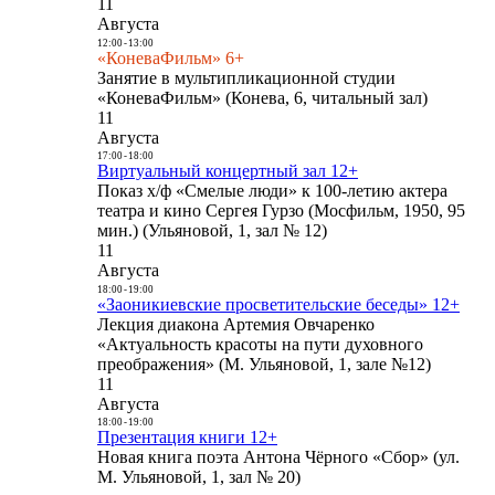
11
Августа
12:00
-
13:00
«КоневаФильм» 6+
Занятие в мультипликационной студии
«КоневаФильм» (Конева, 6, читальный зал)
11
Августа
17:00
-
18:00
Виртуальный концертный зал 12+
Показ х/ф «Смелые люди» к 100-летию актера
театра и кино Сергея Гурзо (Мосфильм, 1950, 95
мин.) (Ульяновой, 1, зал № 12)
11
Августа
18:00
-
19:00
«Заоникиевские просветительские беседы» 12+
Лекция диакона Артемия Овчаренко
«Актуальность красоты на пути духовного
преображения» (М. Ульяновой, 1, зале №12)
11
Августа
18:00
-
19:00
Презентация книги 12+
Новая книга поэта Антона Чёрного «Сбор» (ул.
М. Ульяновой, 1, зал № 20)