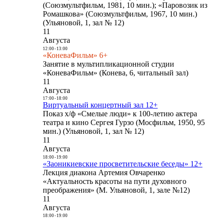
(Союзмультфильм, 1981, 10 мин.); «Паровозик из
Ромашкова» (Союзмультфильм, 1967, 10 мин.)
(Ульяновой, 1, зал № 12)
11
Августа
12:00
-
13:00
«КоневаФильм» 6+
Занятие в мультипликационной студии
«КоневаФильм» (Конева, 6, читальный зал)
11
Августа
17:00
-
18:00
Виртуальный концертный зал 12+
Показ х/ф «Смелые люди» к 100-летию актера
театра и кино Сергея Гурзо (Мосфильм, 1950, 95
мин.) (Ульяновой, 1, зал № 12)
11
Августа
18:00
-
19:00
«Заоникиевские просветительские беседы» 12+
Лекция диакона Артемия Овчаренко
«Актуальность красоты на пути духовного
преображения» (М. Ульяновой, 1, зале №12)
11
Августа
18:00
-
19:00