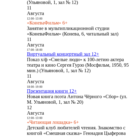
(Ульяновой, 1, зал № 12)
11
Августа
12:00
-
13:00
«КоневаФильм» 6+
Занятие в мультипликационной студии
«КоневаФильм» (Конева, 6, читальный зал)
11
Августа
17:00
-
18:00
Виртуальный концертный зал 12+
Показ х/ф «Смелые люди» к 100-летию актера
театра и кино Сергея Гурзо (Мосфильм, 1950, 95
мин.) (Ульяновой, 1, зал № 12)
11
Августа
18:00
-
19:00
Презентация книги 12+
Новая книга поэта Антона Чёрного «Сбор» (ул.
М. Ульяновой, 1, зал № 20)
12
Августа
12:00
-
13:00
«Читающая лошадка» 6+
Детский клуб любителей чтения. Знакомство с
книгой «Смешная сказка» Геннадия Цыферова