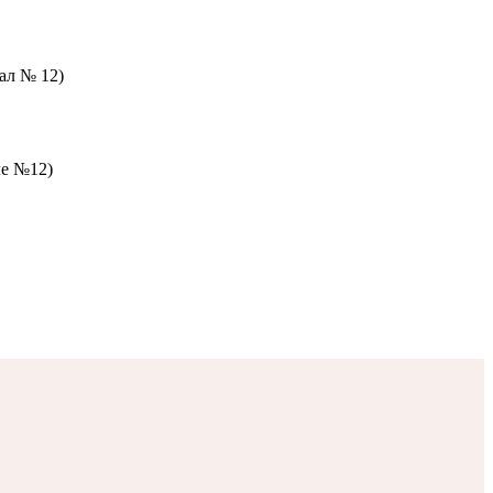
зал № 12)
ле №12)