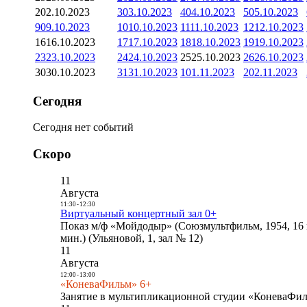
2
02.10.2023
3
03.10.2023
4
04.10.2023
5
05.10.2023
9
09.10.2023
10
10.10.2023
11
11.10.2023
12
12.10.2023
16
16.10.2023
17
17.10.2023
18
18.10.2023
19
19.10.2023
23
23.10.2023
24
24.10.2023
25
25.10.2023
26
26.10.2023
30
30.10.2023
31
31.10.2023
1
01.11.2023
2
02.11.2023
Сегодня
Сегодня нет событий
Скоро
11
Августа
11:30
-
12:30
Виртуальный концертный зал 0+
Показ м/ф «Мойдодыр» (Союзмультфильм, 1954, 16 
мин.) (Ульяновой, 1, зал № 12)
11
Августа
12:00
-
13:00
«КоневаФильм» 6+
Занятие в мультипликационной студии «КоневаФиль