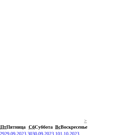
>
Пт
Пятница
Сб
Суббота
Вс
Воскресенье
29
29.09.2023
30
30.09.2023
1
01.10.2023