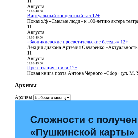
11
Августа
17:00
-
18:00
Виртуальный концертный зал 12+
Показ х/ф «Смелые люди» к 100-летию актера театра
11
Августа
18:00
-
19:00
«Заоникиевские просветительские беседы» 12+
Лекция диакона Артемия Овчаренко «Актуальность 
11
Августа
18:00
-
19:00
Презентация книги 12+
Новая книга поэта Антона Чёрного «Сбор» (ул. М. У
Архивы
Архивы
Сложности с получе
«Пушкинской карты»