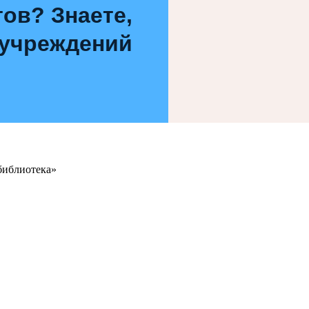
ов? Знаете,
 учреждений
библиотека»