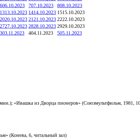
6
06.10.2023
7
07.10.2023
8
08.10.2023
13
13.10.2023
14
14.10.2023
15
15.10.2023
20
20.10.2023
21
21.10.2023
22
22.10.2023
27
27.10.2023
28
28.10.2023
29
29.10.2023
3
03.11.2023
4
04.11.2023
5
05.11.2023
мин.); «Ивашка из Дворца пионеров» (Союзмультфильм, 1981, 10
м» (Конева, 6, читальный зал)