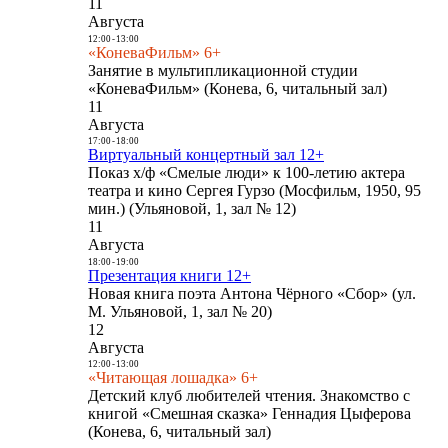
11
Августа
12:00
-
13:00
«КоневаФильм» 6+
Занятие в мультипликационной студии
«КоневаФильм» (Конева, 6, читальный зал)
11
Августа
17:00
-
18:00
Виртуальный концертный зал 12+
Показ х/ф «Смелые люди» к 100-летию актера
театра и кино Сергея Гурзо (Мосфильм, 1950, 95
мин.) (Ульяновой, 1, зал № 12)
11
Августа
18:00
-
19:00
Презентация книги 12+
Новая книга поэта Антона Чёрного «Сбор» (ул.
М. Ульяновой, 1, зал № 20)
12
Августа
12:00
-
13:00
«Читающая лошадка» 6+
Детский клуб любителей чтения. Знакомство с
книгой «Смешная сказка» Геннадия Цыферова
(Конева, 6, читальный зал)