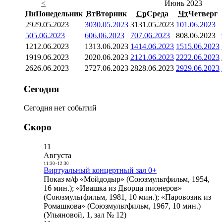
<
Июнь 2023
Пн
Понедельник
Вт
Вторник
Ср
Среда
Чт
Четверг
29
29.05.2023
30
30.05.2023
31
31.05.2023
1
01.06.2023
5
05.06.2023
6
06.06.2023
7
07.06.2023
8
08.06.2023
12
12.06.2023
13
13.06.2023
14
14.06.2023
15
15.06.2023
19
19.06.2023
20
20.06.2023
21
21.06.2023
22
22.06.2023
26
26.06.2023
27
27.06.2023
28
28.06.2023
29
29.06.2023
Сегодня
Сегодня нет событий
Скоро
11
Августа
11:30
-
12:30
Виртуальный концертный зал 0+
Показ м/ф «Мойдодыр» (Союзмультфильм, 1954,
16 мин.); «Ивашка из Дворца пионеров»
(Союзмультфильм, 1981, 10 мин.); «Паровозик из
Ромашкова» (Союзмультфильм, 1967, 10 мин.)
(Ульяновой, 1, зал № 12)