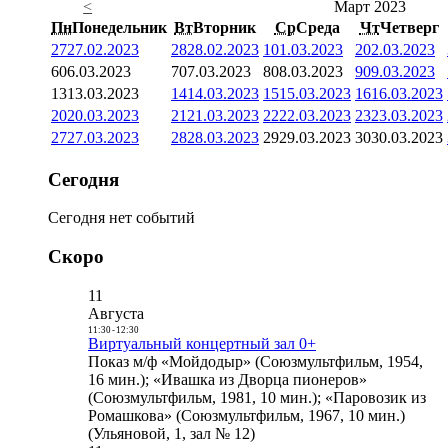
<
Март 2023
Пн
Понедельник
Вт
Вторник
Ср
Среда
Чт
Четверг
27
27.02.2023
28
28.02.2023
1
01.03.2023
2
02.03.2023
6
06.03.2023
7
07.03.2023
8
08.03.2023
9
09.03.2023
13
13.03.2023
14
14.03.2023
15
15.03.2023
16
16.03.2023
20
20.03.2023
21
21.03.2023
22
22.03.2023
23
23.03.2023
27
27.03.2023
28
28.03.2023
29
29.03.2023
30
30.03.2023
Сегодня
Сегодня нет событий
Скоро
11
Августа
11:30
-
12:30
Виртуальный концертный зал 0+
Показ м/ф «Мойдодыр» (Союзмультфильм, 1954,
16 мин.); «Ивашка из Дворца пионеров»
(Союзмультфильм, 1981, 10 мин.); «Паровозик из
Ромашкова» (Союзмультфильм, 1967, 10 мин.)
(Ульяновой, 1, зал № 12)