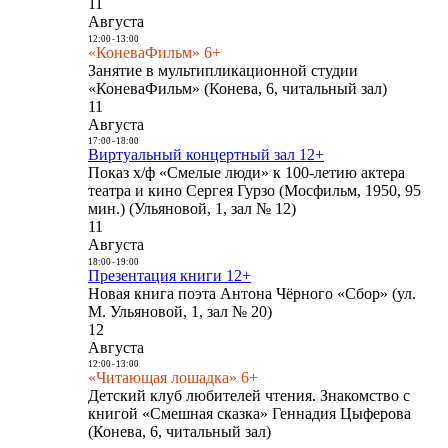
11
Августа
12:00
-
13:00
«КоневаФильм» 6+
Занятие в мультипликационной студии
«КоневаФильм» (Конева, 6, читальный зал)
11
Августа
17:00
-
18:00
Виртуальный концертный зал 12+
Показ х/ф «Смелые люди» к 100-летию актера
театра и кино Сергея Гурзо (Мосфильм, 1950, 95
мин.) (Ульяновой, 1, зал № 12)
11
Августа
18:00
-
19:00
Презентация книги 12+
Новая книга поэта Антона Чёрного «Сбор» (ул.
М. Ульяновой, 1, зал № 20)
12
Августа
12:00
-
13:00
«Читающая лошадка» 6+
Детский клуб любителей чтения. Знакомство с
книгой «Смешная сказка» Геннадия Цыферова
(Конева, 6, читальный зал)