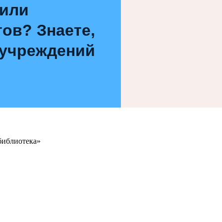
 или
ов? Знаете,
 учреждений
библиотека»