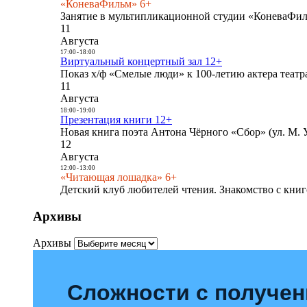
«КоневаФильм» 6+
Занятие в мультипликационной студии «КоневаФиль
11
Августа
17:00
-
18:00
Виртуальный концертный зал 12+
Показ х/ф «Смелые люди» к 100-летию актера театра
11
Августа
18:00
-
19:00
Презентация книги 12+
Новая книга поэта Антона Чёрного «Сбор» (ул. М. У
12
Августа
12:00
-
13:00
«Читающая лошадка» 6+
Детский клуб любителей чтения. Знакомство с книг
Архивы
Архивы
Сложности с получе