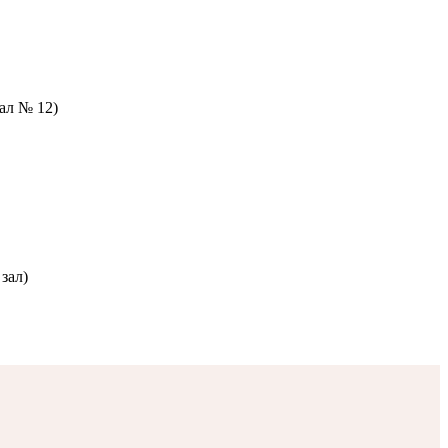
зал № 12)
зал)