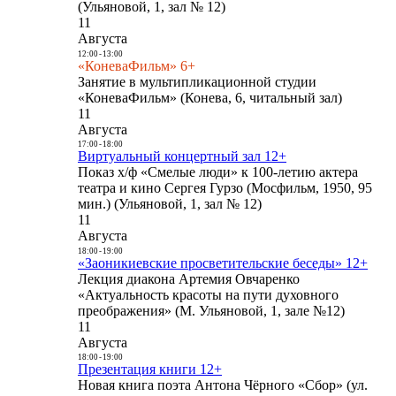
(Ульяновой, 1, зал № 12)
11
Августа
12:00
-
13:00
«КоневаФильм» 6+
Занятие в мультипликационной студии
«КоневаФильм» (Конева, 6, читальный зал)
11
Августа
17:00
-
18:00
Виртуальный концертный зал 12+
Показ х/ф «Смелые люди» к 100-летию актера
театра и кино Сергея Гурзо (Мосфильм, 1950, 95
мин.) (Ульяновой, 1, зал № 12)
11
Августа
18:00
-
19:00
«Заоникиевские просветительские беседы» 12+
Лекция диакона Артемия Овчаренко
«Актуальность красоты на пути духовного
преображения» (М. Ульяновой, 1, зале №12)
11
Августа
18:00
-
19:00
Презентация книги 12+
Новая книга поэта Антона Чёрного «Сбор» (ул.