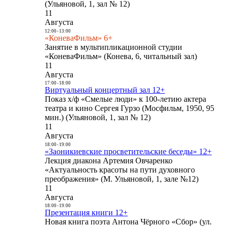
(Ульяновой, 1, зал № 12)
11
Августа
12:00
-
13:00
«КоневаФильм» 6+
Занятие в мультипликационной студии
«КоневаФильм» (Конева, 6, читальный зал)
11
Августа
17:00
-
18:00
Виртуальный концертный зал 12+
Показ х/ф «Смелые люди» к 100-летию актера
театра и кино Сергея Гурзо (Мосфильм, 1950, 95
мин.) (Ульяновой, 1, зал № 12)
11
Августа
18:00
-
19:00
«Заоникиевские просветительские беседы» 12+
Лекция диакона Артемия Овчаренко
«Актуальность красоты на пути духовного
преображения» (М. Ульяновой, 1, зале №12)
11
Августа
18:00
-
19:00
Презентация книги 12+
Новая книга поэта Антона Чёрного «Сбор» (ул.