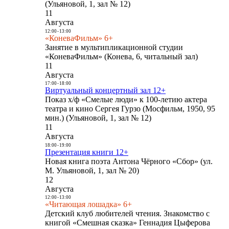
(Ульяновой, 1, зал № 12)
11
Августа
12:00
-
13:00
«КоневаФильм» 6+
Занятие в мультипликационной студии
«КоневаФильм» (Конева, 6, читальный зал)
11
Августа
17:00
-
18:00
Виртуальный концертный зал 12+
Показ х/ф «Смелые люди» к 100-летию актера
театра и кино Сергея Гурзо (Мосфильм, 1950, 95
мин.) (Ульяновой, 1, зал № 12)
11
Августа
18:00
-
19:00
Презентация книги 12+
Новая книга поэта Антона Чёрного «Сбор» (ул.
М. Ульяновой, 1, зал № 20)
12
Августа
12:00
-
13:00
«Читающая лошадка» 6+
Детский клуб любителей чтения. Знакомство с
книгой «Смешная сказка» Геннадия Цыферова