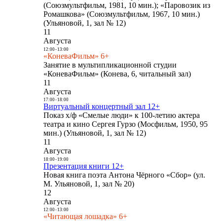
(Союзмультфильм, 1981, 10 мин.); «Паровозик из
Ромашкова» (Союзмультфильм, 1967, 10 мин.)
(Ульяновой, 1, зал № 12)
11
Августа
12:00
-
13:00
«КоневаФильм» 6+
Занятие в мультипликационной студии
«КоневаФильм» (Конева, 6, читальный зал)
11
Августа
17:00
-
18:00
Виртуальный концертный зал 12+
Показ х/ф «Смелые люди» к 100-летию актера
театра и кино Сергея Гурзо (Мосфильм, 1950, 95
мин.) (Ульяновой, 1, зал № 12)
11
Августа
18:00
-
19:00
Презентация книги 12+
Новая книга поэта Антона Чёрного «Сбор» (ул.
М. Ульяновой, 1, зал № 20)
12
Августа
12:00
-
13:00
«Читающая лошадка» 6+