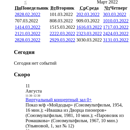
<
Март 2022
Пн
Понедельник
Вт
Вторник
Ср
Среда
Чт
Четверг
28
28.02.2022
1
01.03.2022
2
02.03.2022
3
03.03.2022
7
07.03.2022
8
08.03.2022
9
09.03.2022
10
10.03.2022
14
14.03.2022
15
15.03.2022
16
16.03.2022
17
17.03.2022
21
21.03.2022
22
22.03.2022
23
23.03.2022
24
24.03.2022
28
28.03.2022
29
29.03.2022
30
30.03.2022
31
31.03.2022
Сегодня
Сегодня нет событий
Скоро
11
Августа
11:30
-
12:30
Виртуальный концертный зал 0+
Показ м/ф «Мойдодыр» (Союзмультфильм, 1954,
16 мин.); «Ивашка из Дворца пионеров»
(Союзмультфильм, 1981, 10 мин.); «Паровозик из
Ромашкова» (Союзмультфильм, 1967, 10 мин.)
(Ульяновой, 1, зал № 12)