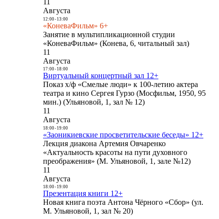
11
Августа
12:00
-
13:00
«КоневаФильм» 6+
Занятие в мультипликационной студии
«КоневаФильм» (Конева, 6, читальный зал)
11
Августа
17:00
-
18:00
Виртуальный концертный зал 12+
Показ х/ф «Смелые люди» к 100-летию актера
театра и кино Сергея Гурзо (Мосфильм, 1950, 95
мин.) (Ульяновой, 1, зал № 12)
11
Августа
18:00
-
19:00
«Заоникиевские просветительские беседы» 12+
Лекция диакона Артемия Овчаренко
«Актуальность красоты на пути духовного
преображения» (М. Ульяновой, 1, зале №12)
11
Августа
18:00
-
19:00
Презентация книги 12+
Новая книга поэта Антона Чёрного «Сбор» (ул.
М. Ульяновой, 1, зал № 20)