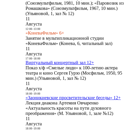
(Союзмультфильм, 1981, 10 мин.); «Паровозик из
Ромашкова» (Союзмультфильм, 1967, 10 мин.)
(Ульяновой, 1, зал № 12)
11
Августа
12:00
-
13:00
«КоневаФильм» 6+
Занятие в мультипликационной студии
«КоневаФильм» (Конева, 6, читальный зал)
11
Августа
17:00
-
18:00
Виртуальный концертный зал 12+
Показ х/ф «Смелые люди» к 100-летию актера
театра и кино Сергея Гурзо (Мосфильм, 1950, 95
мин.) (Ульяновой, 1, зал № 12)
11
Августа
18:00
-
19:00
«Заоникиевские просветительские беседы» 12+
Лекция диакона Артемия Овчаренко
«Актуальность красоты на пути духовного
преображения» (М. Ульяновой, 1, зале №12)
11
Августа
18:00
-
19:00