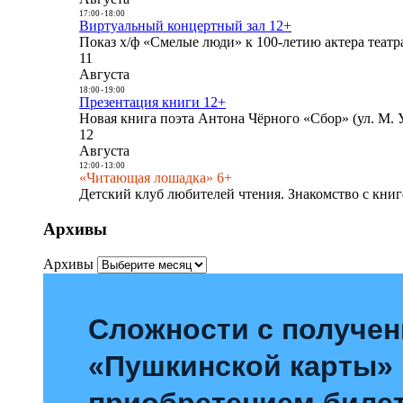
17:00
-
18:00
Виртуальный концертный зал 12+
Показ х/ф «Смелые люди» к 100-летию актера театра
11
Августа
18:00
-
19:00
Презентация книги 12+
Новая книга поэта Антона Чёрного «Сбор» (ул. М. У
12
Августа
12:00
-
13:00
«Читающая лошадка» 6+
Детский клуб любителей чтения. Знакомство с книг
Архивы
Архивы
Сложности с получе
«Пушкинской карты»
приобретением билет