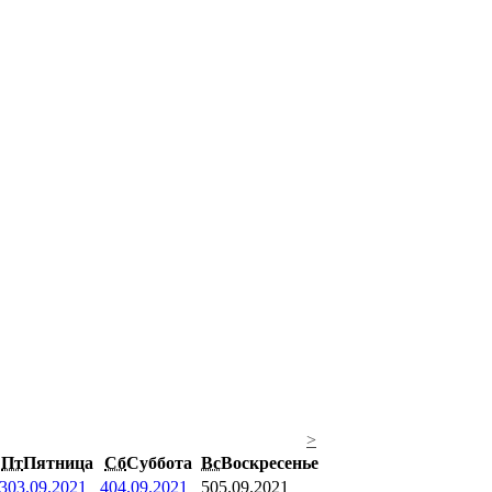
>
Пт
Пятница
Сб
Суббота
Вс
Воскресенье
3
03.09.2021
4
04.09.2021
5
05.09.2021