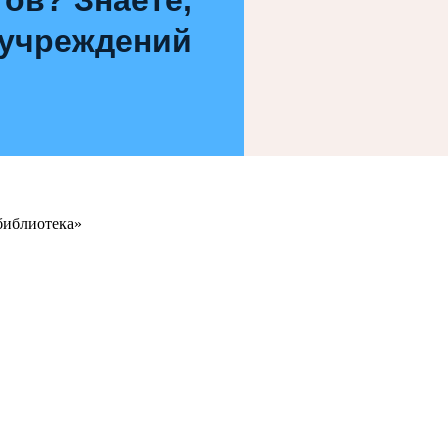
 учреждений
библиотека»