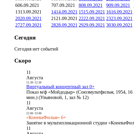
6
06.09.2021
7
07.09.2021
8
08.09.2021
9
09.09.2021
13
13.09.2021
14
14.09.2021
15
15.09.2021
16
16.09.2021
20
20.09.2021
21
21.09.2021
22
22.09.2021
23
23.09.2021
27
27.09.2021
28
28.09.2021
29
29.09.2021
30
30.09.2021
Сегодня
Сегодня нет событий
Скоро
11
Августа
11:30
-
12:30
Виртуальный концертный зал 0+
Показ м/ф «Мойдодыр» (Союзмультфильм, 1954, 16 
мин.) (Ульяновой, 1, зал № 12)
11
Августа
12:00
-
13:00
«КоневаФильм» 6+
Занятие в мультипликационной студии «КоневаФиль
11
Августа