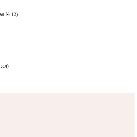
зал № 12)
зал)