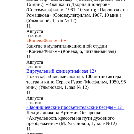
16 мин.); «Ивашка из Дворца пионеров»
(Союзмультфильм, 1981, 10 мин.); «Паровозик из
Ромашкова» (Союзмультфильм, 1967, 10 мин.)
(Ульяновой, 1, зал № 12)
11
Августа
12:00
-
13:00
«КоневаФильм» 6+
Занятие в мультипликационной студии
«КоневаФильм» (Конева, 6, читальный зал)
11
Августа
17:00
-
18:00
Виртуальный концертный зал 12+
Показ х/ф «Смелые люди» к 100-летию актера
театра и кино Сергея Гурзо (Мосфильм, 1950, 95
мин.) (Ульяновой, 1, зал № 12)
11
Августа
18:00
-
19:00
«Заоникиевские просветительские беседы» 12+
Лекция диакона Артемия Овчаренко
«Актуальность красоты на пути духовного
преображения» (М. Ульяновой, 1, зале №12)
11