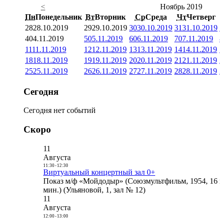
<
Ноябрь 2019
Пн
Понедельник
Вт
Вторник
Ср
Среда
Чт
Четверг
28
28.10.2019
29
29.10.2019
30
30.10.2019
31
31.10.2019
4
04.11.2019
5
05.11.2019
6
06.11.2019
7
07.11.2019
11
11.11.2019
12
12.11.2019
13
13.11.2019
14
14.11.2019
18
18.11.2019
19
19.11.2019
20
20.11.2019
21
21.11.2019
25
25.11.2019
26
26.11.2019
27
27.11.2019
28
28.11.2019
Сегодня
Сегодня нет событий
Скоро
11
Августа
11:30
-
12:30
Виртуальный концертный зал 0+
Показ м/ф «Мойдодыр» (Союзмультфильм, 1954, 16 
мин.) (Ульяновой, 1, зал № 12)
11
Августа
12:00
-
13:00