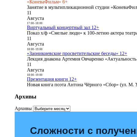
«КоневаФильм» 6+
Занятие в мультипликационной студии «КоневаФиль
11
Августа
17:00
-
18:00
Виртуальный концертный зал 12+
Показ х/ф «Смелые люди» к 100-летию актера театра
11
Августа
18:00
-
19:00
«Заоникиевские просветительские беседы» 12+
Лекция диакона Артемия Овчаренко «Актуальность 
11
Августа
18:00
-
19:00
Презентация книги 12+
Новая книга поэта Антона Чёрного «Сбор» (ул. М. У
Архивы
Архивы
Сложности с получе