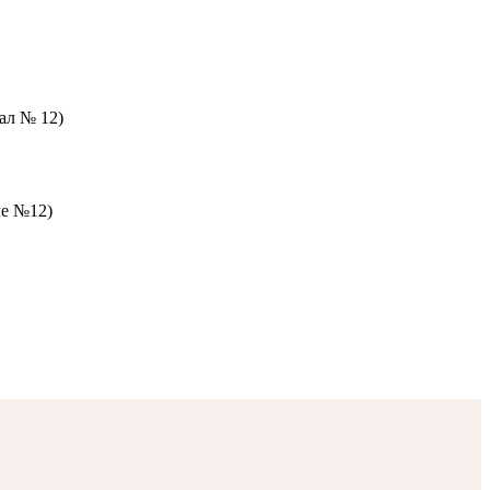
зал № 12)
ле №12)