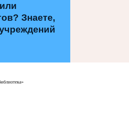
 или
ов? Знаете,
 учреждений
библиотека»