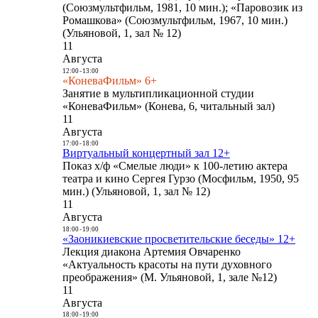
(Союзмультфильм, 1981, 10 мин.); «Паровозик из
Ромашкова» (Союзмультфильм, 1967, 10 мин.)
(Ульяновой, 1, зал № 12)
11
Августа
12:00
-
13:00
«КоневаФильм» 6+
Занятие в мультипликационной студии
«КоневаФильм» (Конева, 6, читальный зал)
11
Августа
17:00
-
18:00
Виртуальный концертный зал 12+
Показ х/ф «Смелые люди» к 100-летию актера
театра и кино Сергея Гурзо (Мосфильм, 1950, 95
мин.) (Ульяновой, 1, зал № 12)
11
Августа
18:00
-
19:00
«Заоникиевские просветительские беседы» 12+
Лекция диакона Артемия Овчаренко
«Актуальность красоты на пути духовного
преображения» (М. Ульяновой, 1, зале №12)
11
Августа
18:00
-
19:00