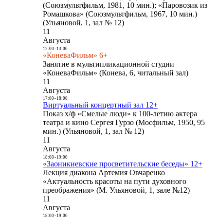
(Союзмультфильм, 1981, 10 мин.); «Паровозик из
Ромашкова» (Союзмультфильм, 1967, 10 мин.)
(Ульяновой, 1, зал № 12)
11
Августа
12:00
-
13:00
«КоневаФильм» 6+
Занятие в мультипликационной студии
«КоневаФильм» (Конева, 6, читальный зал)
11
Августа
17:00
-
18:00
Виртуальный концертный зал 12+
Показ х/ф «Смелые люди» к 100-летию актера
театра и кино Сергея Гурзо (Мосфильм, 1950, 95
мин.) (Ульяновой, 1, зал № 12)
11
Августа
18:00
-
19:00
«Заоникиевские просветительские беседы» 12+
Лекция диакона Артемия Овчаренко
«Актуальность красоты на пути духовного
преображения» (М. Ульяновой, 1, зале №12)
11
Августа
18:00
-
19:00