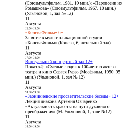
(Союзмультфильм, 1981, 10 мин.); «Паровозик из
Ромашкова» (Союзмультфильм, 1967, 10 мин.)
(Ульяновой, 1, зал № 12)
11
Августа
12:00
-
13:00
«КоневаФильм» 6+
Занятие в мультипликационной студии
«КоневаФильм» (Конева, 6, читальный зал)
11
Августа
17:00
-
18:00
Виртуальный концертный зал 12+
Показ х/ф «Смелые люди» к 100-летию актера
театра и кино Сергея Гурзо (Мосфильм, 1950, 95
мин.) (Ульяновой, 1, зал № 12)
11
Августа
18:00
-
19:00
«Заоникиевские просветительские беседы» 12+
Лекция диакона Артемия Овчаренко
«Актуальность красоты на пути духовного
преображения» (М. Ульяновой, 1, зале №12)
11
Августа
18:00
-
19:00