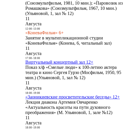
(Союзмультфильм, 1981, 10 мин.); «Паровозик из
Ромашкова» (Союзмультфильм, 1967, 10 мин.)
(Ульяновой, 1, зал № 12)
11
Августа
12:00
-
13:00
«КоневаФильм» 6+
Занятие в мультипликационной студии
«КоневаФильм» (Конева, 6, читальный зал)
11
Августа
17:00
-
18:00
Виртуальный концертный зал 12+
Показ х/ф «Смелые люди» к 100-летию актера
театра и кино Сергея Гурзо (Мосфильм, 1950, 95
мин.) (Ульяновой, 1, зал № 12)
11
Августа
18:00
-
19:00
«Заоникиевские просветительские беседы» 12+
Лекция диакона Артемия Овчаренко
«Актуальность красоты на пути духовного
преображения» (М. Ульяновой, 1, зале №12)
11
Августа
18:00
-
19:00