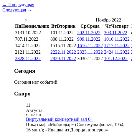
← Предыдущая
Следующая →
<
Ноябрь 2022
Пн
Понедельник
Вт
Вторник
Ср
Среда
Чт
Четверг
31
31.10.2022
1
01.11.2022
2
02.11.2022
3
03.11.2022
7
07.11.2022
8
08.11.2022
9
09.11.2022
10
10.11.2022
14
14.11.2022
15
15.11.2022
16
16.11.2022
17
17.11.2022
21
21.11.2022
22
22.11.2022
23
23.11.2022
24
24.11.2022
28
28.11.2022
29
29.11.2022
30
30.11.2022
1
01.12.2022
Сегодня
Сегодня нет событий
Скоро
11
Августа
11:30
-
12:30
Виртуальный концертный зал 0+
Показ м/ф «Мойдодыр» (Союзмультфильм, 1954,
16 мин.); «Ивашка из Дворца пионеров»