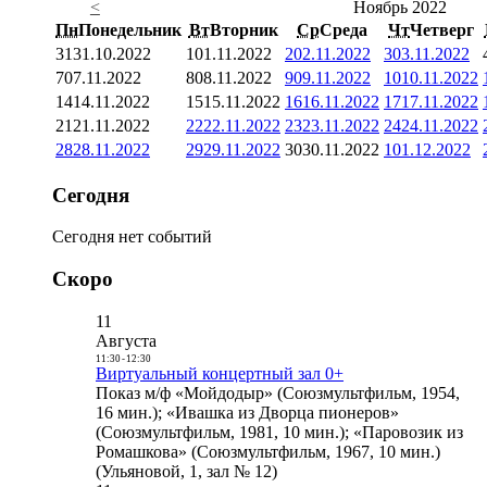
<
Ноябрь 2022
Пн
Понедельник
Вт
Вторник
Ср
Среда
Чт
Четверг
31
31.10.2022
1
01.11.2022
2
02.11.2022
3
03.11.2022
7
07.11.2022
8
08.11.2022
9
09.11.2022
10
10.11.2022
14
14.11.2022
15
15.11.2022
16
16.11.2022
17
17.11.2022
21
21.11.2022
22
22.11.2022
23
23.11.2022
24
24.11.2022
28
28.11.2022
29
29.11.2022
30
30.11.2022
1
01.12.2022
Сегодня
Сегодня нет событий
Скоро
11
Августа
11:30
-
12:30
Виртуальный концертный зал 0+
Показ м/ф «Мойдодыр» (Союзмультфильм, 1954,
16 мин.); «Ивашка из Дворца пионеров»
(Союзмультфильм, 1981, 10 мин.); «Паровозик из
Ромашкова» (Союзмультфильм, 1967, 10 мин.)
(Ульяновой, 1, зал № 12)