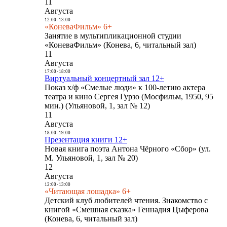
11
Августа
12:00
-
13:00
«КоневаФильм» 6+
Занятие в мультипликационной студии
«КоневаФильм» (Конева, 6, читальный зал)
11
Августа
17:00
-
18:00
Виртуальный концертный зал 12+
Показ х/ф «Смелые люди» к 100-летию актера
театра и кино Сергея Гурзо (Мосфильм, 1950, 95
мин.) (Ульяновой, 1, зал № 12)
11
Августа
18:00
-
19:00
Презентация книги 12+
Новая книга поэта Антона Чёрного «Сбор» (ул.
М. Ульяновой, 1, зал № 20)
12
Августа
12:00
-
13:00
«Читающая лошадка» 6+
Детский клуб любителей чтения. Знакомство с
книгой «Смешная сказка» Геннадия Цыферова
(Конева, 6, читальный зал)