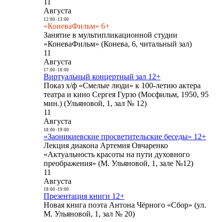
11
Августа
12:00
-
13:00
«КоневаФильм» 6+
Занятие в мультипликационной студии
«КоневаФильм» (Конева, 6, читальный зал)
11
Августа
17:00
-
18:00
Виртуальный концертный зал 12+
Показ х/ф «Смелые люди» к 100-летию актера
театра и кино Сергея Гурзо (Мосфильм, 1950, 95
мин.) (Ульяновой, 1, зал № 12)
11
Августа
18:00
-
19:00
«Заоникиевские просветительские беседы» 12+
Лекция диакона Артемия Овчаренко
«Актуальность красоты на пути духовного
преображения» (М. Ульяновой, 1, зале №12)
11
Августа
18:00
-
19:00
Презентация книги 12+
Новая книга поэта Антона Чёрного «Сбор» (ул.
М. Ульяновой, 1, зал № 20)