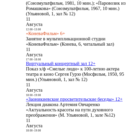
(Союзмультфильм, 1981, 10 мин.); «Паровозик из
Ромашкова» (Союзмультфильм, 1967, 10 мин.)
(Ульяновой, 1, зал № 12)
11
Августа
12:00
-
13:00
«КоневаФильм» 6+
Занятие в мультипликационной студии
«КоневаФильм» (Конева, 6, читальный зал)
11
Августа
17:00
-
18:00
Виртуальный концертный зал 12+
Показ х/ф «Смелые люди» к 100-летию актера
театра и кино Сергея Гурзо (Мосфильм, 1950, 95
мин.) (Ульяновой, 1, зал № 12)
11
Августа
18:00
-
19:00
«Заоникиевские просветительские беседы» 12+
Лекция диакона Артемия Овчаренко
«Актуальность красоты на пути духовного
преображения» (М. Ульяновой, 1, зале №12)
11
Августа
18:00
-
19:00