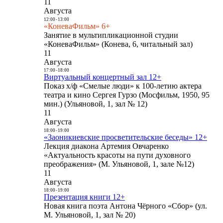
11
Августа
12:00
-
13:00
«КоневаФильм» 6+
Занятие в мультипликационной студии
«КоневаФильм» (Конева, 6, читальный зал)
11
Августа
17:00
-
18:00
Виртуальный концертный зал 12+
Показ х/ф «Смелые люди» к 100-летию актера
театра и кино Сергея Гурзо (Мосфильм, 1950, 95
мин.) (Ульяновой, 1, зал № 12)
11
Августа
18:00
-
19:00
«Заоникиевские просветительские беседы» 12+
Лекция диакона Артемия Овчаренко
«Актуальность красоты на пути духовного
преображения» (М. Ульяновой, 1, зале №12)
11
Августа
18:00
-
19:00
Презентация книги 12+
Новая книга поэта Антона Чёрного «Сбор» (ул.
М. Ульяновой, 1, зал № 20)