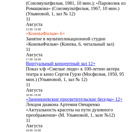
(Союзмультфильм, 1981, 10 мин.); «Паровозик из
Ромашкова» (Союзмультфильм, 1967, 10 мин.)
(Ульяновой, 1, зал № 12)
11
Августа
12:00
-
13:00
«КоневаФильм» 6+
Занятие в мультипликационной студии
«КоневаФильм» (Конева, 6, читальный зал)
11
Августа
17:00
-
18:00
Виртуальный концертный зал 12+
Показ х/ф «Смелые люди» к 100-летию актера
театра и кино Сергея Гурзо (Мосфильм, 1950, 95
мин.) (Ульяновой, 1, зал № 12)
11
Августа
18:00
-
19:00
«Заоникиевские просветительские беседы» 12+
Лекция диакона Артемия Овчаренко
«Актуальность красоты на пути духовного
преображения» (М. Ульяновой, 1, зале №12)
11
Августа
18:00
-
19:00