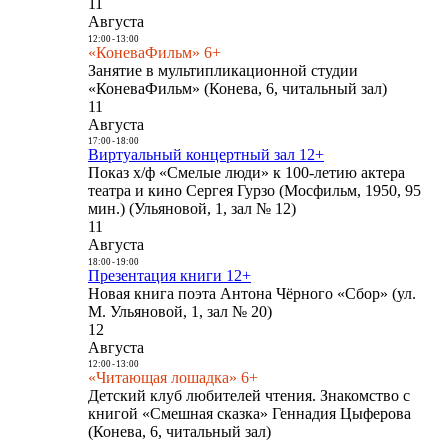
11
Августа
12:00
-
13:00
«КоневаФильм» 6+
Занятие в мультипликационной студии
«КоневаФильм» (Конева, 6, читальный зал)
11
Августа
17:00
-
18:00
Виртуальный концертный зал 12+
Показ х/ф «Смелые люди» к 100-летию актера
театра и кино Сергея Гурзо (Мосфильм, 1950, 95
мин.) (Ульяновой, 1, зал № 12)
11
Августа
18:00
-
19:00
Презентация книги 12+
Новая книга поэта Антона Чёрного «Сбор» (ул.
М. Ульяновой, 1, зал № 20)
12
Августа
12:00
-
13:00
«Читающая лошадка» 6+
Детский клуб любителей чтения. Знакомство с
книгой «Смешная сказка» Геннадия Цыферова
(Конева, 6, читальный зал)