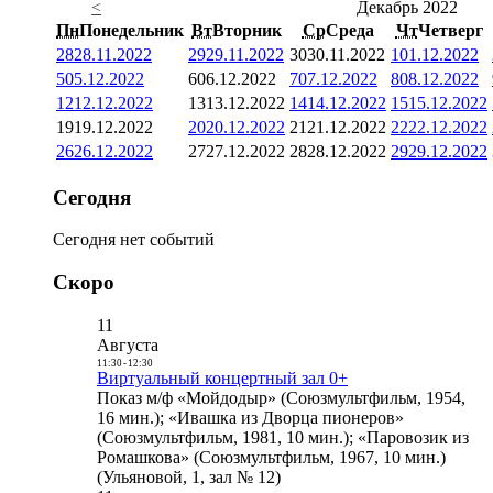
<
Декабрь 2022
Пн
Понедельник
Вт
Вторник
Ср
Среда
Чт
Четверг
28
28.11.2022
29
29.11.2022
30
30.11.2022
1
01.12.2022
5
05.12.2022
6
06.12.2022
7
07.12.2022
8
08.12.2022
12
12.12.2022
13
13.12.2022
14
14.12.2022
15
15.12.2022
19
19.12.2022
20
20.12.2022
21
21.12.2022
22
22.12.2022
26
26.12.2022
27
27.12.2022
28
28.12.2022
29
29.12.2022
Сегодня
Сегодня нет событий
Скоро
11
Августа
11:30
-
12:30
Виртуальный концертный зал 0+
Показ м/ф «Мойдодыр» (Союзмультфильм, 1954,
16 мин.); «Ивашка из Дворца пионеров»
(Союзмультфильм, 1981, 10 мин.); «Паровозик из
Ромашкова» (Союзмультфильм, 1967, 10 мин.)
(Ульяновой, 1, зал № 12)