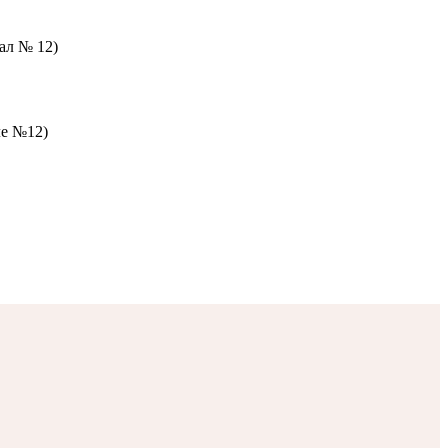
зал № 12)
ле №12)