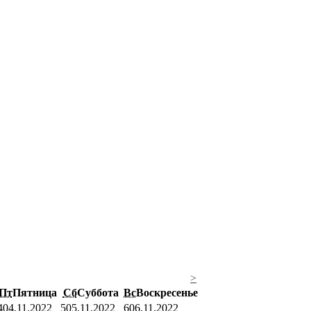
>
Пт
Пятница
Сб
Суббота
Вс
Воскресенье
4
04.11.2022
5
05.11.2022
6
06.11.2022