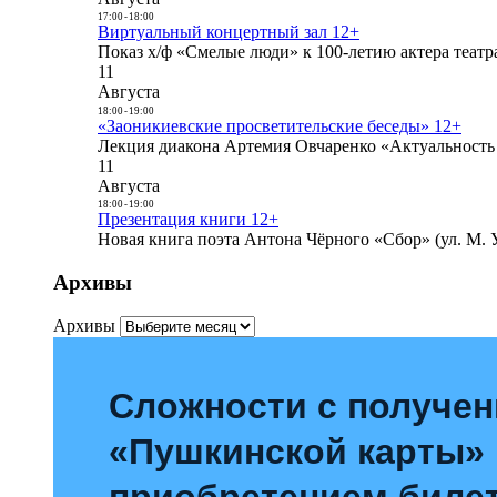
17:00
-
18:00
Виртуальный концертный зал 12+
Показ х/ф «Смелые люди» к 100-летию актера театра
11
Августа
18:00
-
19:00
«Заоникиевские просветительские беседы» 12+
Лекция диакона Артемия Овчаренко «Актуальность 
11
Августа
18:00
-
19:00
Презентация книги 12+
Новая книга поэта Антона Чёрного «Сбор» (ул. М. У
Архивы
Архивы
Сложности с получе
«Пушкинской карты»
приобретением билет