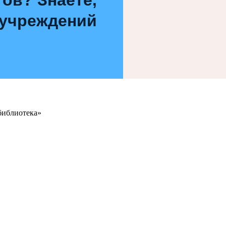
 учреждений
библиотека»