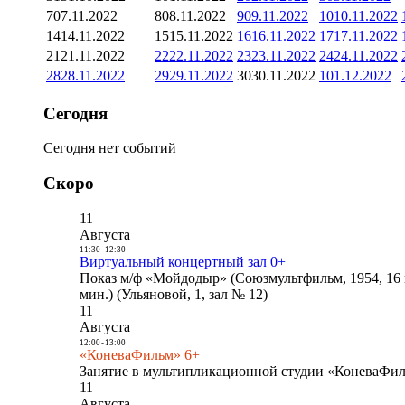
7
07.11.2022
8
08.11.2022
9
09.11.2022
10
10.11.2022
14
14.11.2022
15
15.11.2022
16
16.11.2022
17
17.11.2022
21
21.11.2022
22
22.11.2022
23
23.11.2022
24
24.11.2022
28
28.11.2022
29
29.11.2022
30
30.11.2022
1
01.12.2022
Сегодня
Сегодня нет событий
Скоро
11
Августа
11:30
-
12:30
Виртуальный концертный зал 0+
Показ м/ф «Мойдодыр» (Союзмультфильм, 1954, 16 
мин.) (Ульяновой, 1, зал № 12)
11
Августа
12:00
-
13:00
«КоневаФильм» 6+
Занятие в мультипликационной студии «КоневаФиль
11
Августа