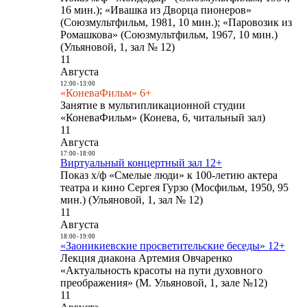
16 мин.); «Ивашка из Дворца пионеров»
(Союзмультфильм, 1981, 10 мин.); «Паровозик из
Ромашкова» (Союзмультфильм, 1967, 10 мин.)
(Ульяновой, 1, зал № 12)
11
Августа
12:00
-
13:00
«КоневаФильм» 6+
Занятие в мультипликационной студии
«КоневаФильм» (Конева, 6, читальный зал)
11
Августа
17:00
-
18:00
Виртуальный концертный зал 12+
Показ х/ф «Смелые люди» к 100-летию актера
театра и кино Сергея Гурзо (Мосфильм, 1950, 95
мин.) (Ульяновой, 1, зал № 12)
11
Августа
18:00
-
19:00
«Заоникиевские просветительские беседы» 12+
Лекция диакона Артемия Овчаренко
«Актуальность красоты на пути духовного
преображения» (М. Ульяновой, 1, зале №12)
11