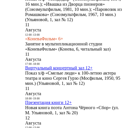
16 мин.); «Ивашка из Дворца пионеров»
(Союзмультфильм, 1981, 10 мин.); «Паровозик из
Ромашкова» (Союзмультфильм, 1967, 10 мин.)
(Ульяновой, 1, зал № 12)
11
Августа
12:00
-
13:00
«КоневаФильм» 6+
Занятие в мультипликационной студии
«КоневаФильм» (Конева, 6, читальный зал)
11
Августа
17:00
-
18:00
Виртуальный концертный зал 12+
Показ х/ф «Смелые люди» к 100-летию актера
театра и кино Сергея Гурзо (Мосфильм, 1950, 95
мин.) (Ульяновой, 1, зал № 12)
11
Августа
18:00
-
19:00
Презентация книги 12+
Новая книга поэта Антона Чёрного «Сбор» (ул.
М. Ульяновой, 1, зал № 20)
12
Августа
12:00
-
13:00