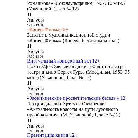
Ромашкова» (Союзмультфильм, 1967, 10 мин.)
(Ульяновой, 1, зал № 12)
11
Августа
12:00
-
13:00
«КоневаФильм» 6+
Занятие в мультипликационной студии
«КоневаФильм» (Конева, 6, читальный зал)
11
Августа
17:00
-
18:00
Виртуальный концертный зал 12+
Показ х/ф «Смелые люди» к 100-летию актера
театра и кино Сергея Гурзо (Мосфильм, 1950, 95
мин.) (Ульяновой, 1, зал № 12)
11
Августа
18:00
-
19:00
«Заоникиевские просветительские беседы» 12+
Лекция диакона Артемия Овчаренко
«Актуальность красоты на пути духовного
преображения» (М. Ульяновой, 1, зале №12)
11
Августа
18:00
-
19:00
Презентация книги 12+