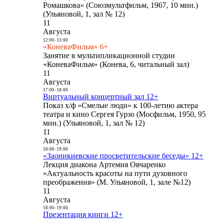
Ромашкова» (Союзмультфильм, 1967, 10 мин.)
(Ульяновой, 1, зал № 12)
11
Августа
12:00
-
13:00
«КоневаФильм» 6+
Занятие в мультипликационной студии
«КоневаФильм» (Конева, 6, читальный зал)
11
Августа
17:00
-
18:00
Виртуальный концертный зал 12+
Показ х/ф «Смелые люди» к 100-летию актера
театра и кино Сергея Гурзо (Мосфильм, 1950, 95
мин.) (Ульяновой, 1, зал № 12)
11
Августа
18:00
-
19:00
«Заоникиевские просветительские беседы» 12+
Лекция диакона Артемия Овчаренко
«Актуальность красоты на пути духовного
преображения» (М. Ульяновой, 1, зале №12)
11
Августа
18:00
-
19:00
Презентация книги 12+