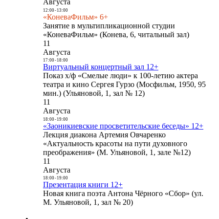
Августа
12:00
-
13:00
«КоневаФильм» 6+
Занятие в мультипликационной студии
«КоневаФильм» (Конева, 6, читальный зал)
11
Августа
17:00
-
18:00
Виртуальный концертный зал 12+
Показ х/ф «Смелые люди» к 100-летию актера
театра и кино Сергея Гурзо (Мосфильм, 1950, 95
мин.) (Ульяновой, 1, зал № 12)
11
Августа
18:00
-
19:00
«Заоникиевские просветительские беседы» 12+
Лекция диакона Артемия Овчаренко
«Актуальность красоты на пути духовного
преображения» (М. Ульяновой, 1, зале №12)
11
Августа
18:00
-
19:00
Презентация книги 12+
Новая книга поэта Антона Чёрного «Сбор» (ул.
М. Ульяновой, 1, зал № 20)