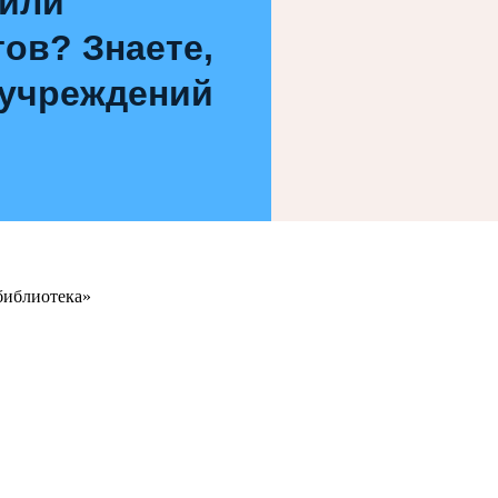
 или
ов? Знаете,
 учреждений
библиотека»