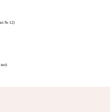
зал № 12)
зал)