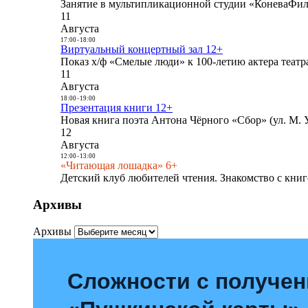
Занятие в мультипликационной студии «КоневаФиль
11
Августа
17:00
-
18:00
Виртуальный концертный зал 12+
Показ х/ф «Смелые люди» к 100-летию актера театра
11
Августа
18:00
-
19:00
Презентация книги 12+
Новая книга поэта Антона Чёрного «Сбор» (ул. М. У
12
Августа
12:00
-
13:00
«Читающая лошадка» 6+
Детский клуб любителей чтения. Знакомство с книг
Архивы
Архивы
Сложности с получе