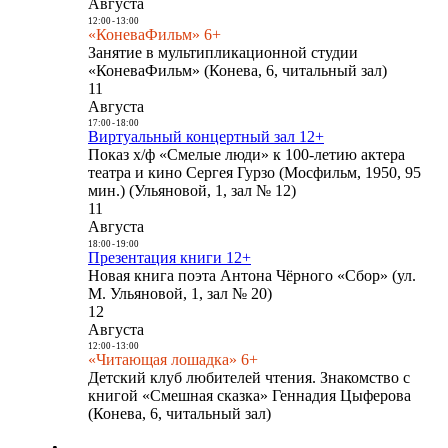
Августа
12:00
-
13:00
«КоневаФильм» 6+
Занятие в мультипликационной студии
«КоневаФильм» (Конева, 6, читальный зал)
11
Августа
17:00
-
18:00
Виртуальный концертный зал 12+
Показ х/ф «Смелые люди» к 100-летию актера
театра и кино Сергея Гурзо (Мосфильм, 1950, 95
мин.) (Ульяновой, 1, зал № 12)
11
Августа
18:00
-
19:00
Презентация книги 12+
Новая книга поэта Антона Чёрного «Сбор» (ул.
М. Ульяновой, 1, зал № 20)
12
Августа
12:00
-
13:00
«Читающая лошадка» 6+
Детский клуб любителей чтения. Знакомство с
книгой «Смешная сказка» Геннадия Цыферова
(Конева, 6, читальный зал)