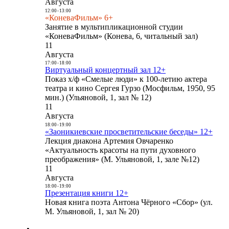
Августа
12:00
-
13:00
«КоневаФильм» 6+
Занятие в мультипликационной студии
«КоневаФильм» (Конева, 6, читальный зал)
11
Августа
17:00
-
18:00
Виртуальный концертный зал 12+
Показ х/ф «Смелые люди» к 100-летию актера
театра и кино Сергея Гурзо (Мосфильм, 1950, 95
мин.) (Ульяновой, 1, зал № 12)
11
Августа
18:00
-
19:00
«Заоникиевские просветительские беседы» 12+
Лекция диакона Артемия Овчаренко
«Актуальность красоты на пути духовного
преображения» (М. Ульяновой, 1, зале №12)
11
Августа
18:00
-
19:00
Презентация книги 12+
Новая книга поэта Антона Чёрного «Сбор» (ул.
М. Ульяновой, 1, зал № 20)