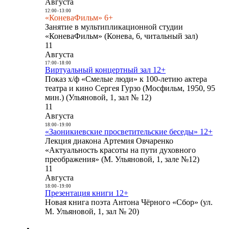
Августа
12:00
-
13:00
«КоневаФильм» 6+
Занятие в мультипликационной студии
«КоневаФильм» (Конева, 6, читальный зал)
11
Августа
17:00
-
18:00
Виртуальный концертный зал 12+
Показ х/ф «Смелые люди» к 100-летию актера
театра и кино Сергея Гурзо (Мосфильм, 1950, 95
мин.) (Ульяновой, 1, зал № 12)
11
Августа
18:00
-
19:00
«Заоникиевские просветительские беседы» 12+
Лекция диакона Артемия Овчаренко
«Актуальность красоты на пути духовного
преображения» (М. Ульяновой, 1, зале №12)
11
Августа
18:00
-
19:00
Презентация книги 12+
Новая книга поэта Антона Чёрного «Сбор» (ул.
М. Ульяновой, 1, зал № 20)