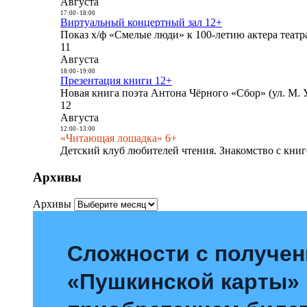
Августа
17:00
-
18:00
Виртуальный концертный зал 12+
Показ х/ф «Смелые люди» к 100-летию актера театра
11
Августа
18:00
-
19:00
Презентация книги 12+
Новая книга поэта Антона Чёрного «Сбор» (ул. М. У
12
Августа
12:00
-
13:00
«Читающая лошадка» 6+
Детский клуб любителей чтения. Знакомство с книг
Архивы
Архивы
Сложности с получе
«Пушкинской карты»