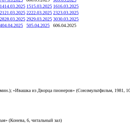
14
14.03.2025
15
15.03.2025
16
16.03.2025
21
21.03.2025
22
22.03.2025
23
23.03.2025
28
28.03.2025
29
29.03.2025
30
30.03.2025
4
04.04.2025
5
05.04.2025
6
06.04.2025
мин.); «Ивашка из Дворца пионеров» (Союзмультфильм, 1981, 10
м» (Конева, 6, читальный зал)