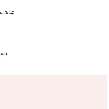
зал № 12)
зал)