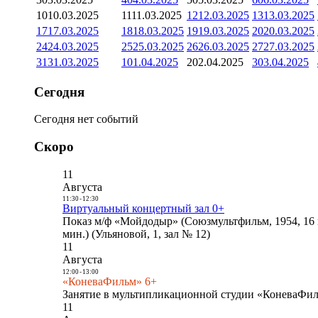
10
10.03.2025
11
11.03.2025
12
12.03.2025
13
13.03.2025
17
17.03.2025
18
18.03.2025
19
19.03.2025
20
20.03.2025
24
24.03.2025
25
25.03.2025
26
26.03.2025
27
27.03.2025
31
31.03.2025
1
01.04.2025
2
02.04.2025
3
03.04.2025
Сегодня
Сегодня нет событий
Скоро
11
Августа
11:30
-
12:30
Виртуальный концертный зал 0+
Показ м/ф «Мойдодыр» (Союзмультфильм, 1954, 16 
мин.) (Ульяновой, 1, зал № 12)
11
Августа
12:00
-
13:00
«КоневаФильм» 6+
Занятие в мультипликационной студии «КоневаФиль
11