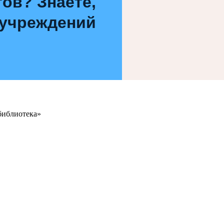
ов? Знаете,
 учреждений
библиотека»