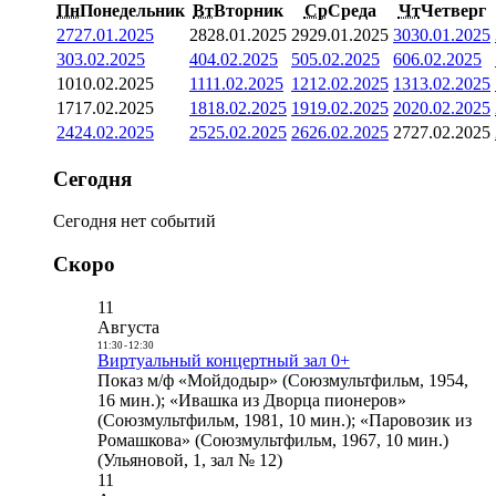
Пн
Понедельник
Вт
Вторник
Ср
Среда
Чт
Четверг
27
27.01.2025
28
28.01.2025
29
29.01.2025
30
30.01.2025
3
03.02.2025
4
04.02.2025
5
05.02.2025
6
06.02.2025
10
10.02.2025
11
11.02.2025
12
12.02.2025
13
13.02.2025
17
17.02.2025
18
18.02.2025
19
19.02.2025
20
20.02.2025
24
24.02.2025
25
25.02.2025
26
26.02.2025
27
27.02.2025
Сегодня
Сегодня нет событий
Скоро
11
Августа
11:30
-
12:30
Виртуальный концертный зал 0+
Показ м/ф «Мойдодыр» (Союзмультфильм, 1954,
16 мин.); «Ивашка из Дворца пионеров»
(Союзмультфильм, 1981, 10 мин.); «Паровозик из
Ромашкова» (Союзмультфильм, 1967, 10 мин.)
(Ульяновой, 1, зал № 12)
11