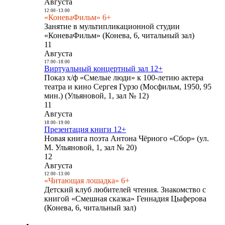
Августа
12:00
-
13:00
«КоневаФильм» 6+
Занятие в мультипликационной студии
«КоневаФильм» (Конева, 6, читальный зал)
11
Августа
17:00
-
18:00
Виртуальный концертный зал 12+
Показ х/ф «Смелые люди» к 100-летию актера
театра и кино Сергея Гурзо (Мосфильм, 1950, 95
мин.) (Ульяновой, 1, зал № 12)
11
Августа
18:00
-
19:00
Презентация книги 12+
Новая книга поэта Антона Чёрного «Сбор» (ул.
М. Ульяновой, 1, зал № 20)
12
Августа
12:00
-
13:00
«Читающая лошадка» 6+
Детский клуб любителей чтения. Знакомство с
книгой «Смешная сказка» Геннадия Цыферова
(Конева, 6, читальный зал)