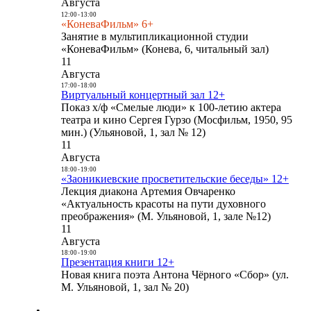
Августа
12:00
-
13:00
«КоневаФильм» 6+
Занятие в мультипликационной студии
«КоневаФильм» (Конева, 6, читальный зал)
11
Августа
17:00
-
18:00
Виртуальный концертный зал 12+
Показ х/ф «Смелые люди» к 100-летию актера
театра и кино Сергея Гурзо (Мосфильм, 1950, 95
мин.) (Ульяновой, 1, зал № 12)
11
Августа
18:00
-
19:00
«Заоникиевские просветительские беседы» 12+
Лекция диакона Артемия Овчаренко
«Актуальность красоты на пути духовного
преображения» (М. Ульяновой, 1, зале №12)
11
Августа
18:00
-
19:00
Презентация книги 12+
Новая книга поэта Антона Чёрного «Сбор» (ул.
М. Ульяновой, 1, зал № 20)