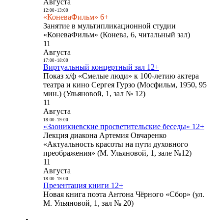
Августа
12:00
-
13:00
«КоневаФильм» 6+
Занятие в мультипликационной студии
«КоневаФильм» (Конева, 6, читальный зал)
11
Августа
17:00
-
18:00
Виртуальный концертный зал 12+
Показ х/ф «Смелые люди» к 100-летию актера
театра и кино Сергея Гурзо (Мосфильм, 1950, 95
мин.) (Ульяновой, 1, зал № 12)
11
Августа
18:00
-
19:00
«Заоникиевские просветительские беседы» 12+
Лекция диакона Артемия Овчаренко
«Актуальность красоты на пути духовного
преображения» (М. Ульяновой, 1, зале №12)
11
Августа
18:00
-
19:00
Презентация книги 12+
Новая книга поэта Антона Чёрного «Сбор» (ул.
М. Ульяновой, 1, зал № 20)