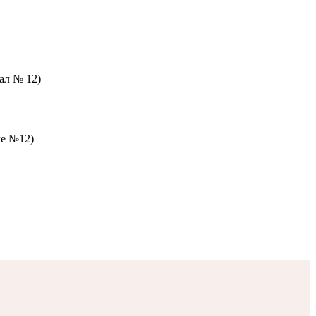
зал № 12)
ле №12)