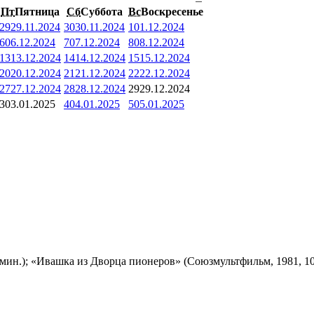
Пт
Пятница
Сб
Суббота
Вс
Воскресенье
29
29.11.2024
30
30.11.2024
1
01.12.2024
6
06.12.2024
7
07.12.2024
8
08.12.2024
13
13.12.2024
14
14.12.2024
15
15.12.2024
20
20.12.2024
21
21.12.2024
22
22.12.2024
27
27.12.2024
28
28.12.2024
29
29.12.2024
3
03.01.2025
4
04.01.2025
5
05.01.2025
мин.); «Ивашка из Дворца пионеров» (Союзмультфильм, 1981, 10