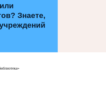
 или
ов? Знаете,
 учреждений
библиотека»