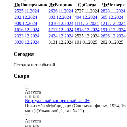
Пн
Понедельник
Вт
Вторник
Ср
Среда
Чт
Четверг
25
25.11.2024
26
26.11.2024
27
27.11.2024
28
28.11.2024
2
02.12.2024
3
03.12.2024
4
04.12.2024
5
05.12.2024
9
09.12.2024
10
10.12.2024
11
11.12.2024
12
12.12.2024
16
16.12.2024
17
17.12.2024
18
18.12.2024
19
19.12.2024
23
23.12.2024
24
24.12.2024
25
25.12.2024
26
26.12.2024
30
30.12.2024
31
31.12.2024
1
01.01.2025
2
02.01.2025
Сегодня
Сегодня нет событий
Скоро
11
Августа
11:30
-
12:30
Виртуальный концертный зал 0+
Показ м/ф «Мойдодыр» (Союзмультфильм, 1954, 16 
мин.) (Ульяновой, 1, зал № 12)
11
Августа
12:00
-
13:00