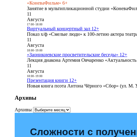
«КоневаФильм» 6+
Занятие в мультипликационной студии «КоневаФиль
11
Августа
17:00
-
18:00
Виртуальный концертный зал 12+
Показ х/ф «Смелые люди» к 100-летию актера театра
11
Августа
18:00
-
19:00
«Заоникиевские просветительские беседы» 12+
Лекция диакона Артемия Овчаренко «Актуальность 
11
Августа
18:00
-
19:00
Презентация книги 12+
Новая книга поэта Антона Чёрного «Сбор» (ул. М. У
Архивы
Архивы
Сложности с получе