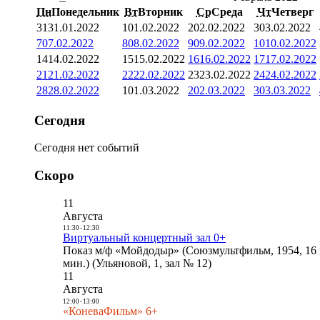
Пн
Понедельник
Вт
Вторник
Ср
Среда
Чт
Четверг
31
31.01.2022
1
01.02.2022
2
02.02.2022
3
03.02.2022
7
07.02.2022
8
08.02.2022
9
09.02.2022
10
10.02.2022
14
14.02.2022
15
15.02.2022
16
16.02.2022
17
17.02.2022
21
21.02.2022
22
22.02.2022
23
23.02.2022
24
24.02.2022
28
28.02.2022
1
01.03.2022
2
02.03.2022
3
03.03.2022
Сегодня
Сегодня нет событий
Скоро
11
Августа
11:30
-
12:30
Виртуальный концертный зал 0+
Показ м/ф «Мойдодыр» (Союзмультфильм, 1954, 16 
мин.) (Ульяновой, 1, зал № 12)
11
Августа
12:00
-
13:00
«КоневаФильм» 6+