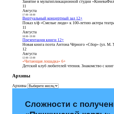
Занятие в мультипликационной студии «КоневаФиль
11
Августа
17:00
-
18:00
Виртуальный концертный зал 12+
Показ х/ф «Смелые люди» к 100-летию актера театра
11
Августа
18:00
-
19:00
Презентация книги 12+
Новая книга поэта Антона Чёрного «Сбор» (ул. М. У
12
Августа
12:00
-
13:00
«Читающая лошадка» 6+
Детский клуб любителей чтения. Знакомство с книг
Архивы
Архивы
Сложности с получе