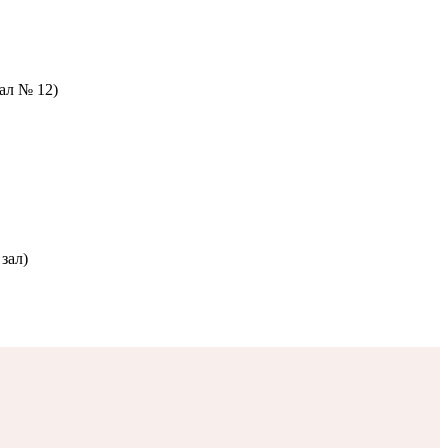
зал № 12)
зал)