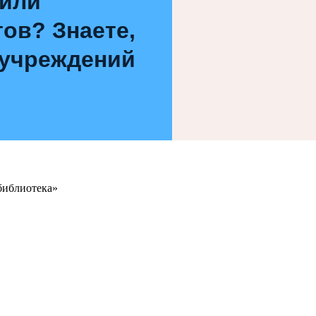
 или
ов? Знаете,
 учреждений
библиотека»