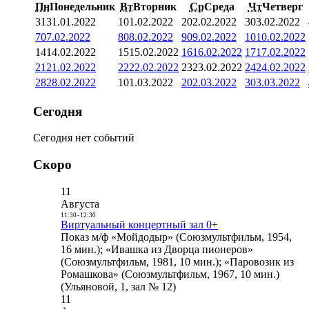
Пн
Понедельник
Вт
Вторник
Ср
Среда
Чт
Четверг
31
31.01.2022
1
01.02.2022
2
02.02.2022
3
03.02.2022
7
07.02.2022
8
08.02.2022
9
09.02.2022
10
10.02.2022
14
14.02.2022
15
15.02.2022
16
16.02.2022
17
17.02.2022
21
21.02.2022
22
22.02.2022
23
23.02.2022
24
24.02.2022
28
28.02.2022
1
01.03.2022
2
02.03.2022
3
03.03.2022
Сегодня
Сегодня нет событий
Скоро
11
Августа
11:30
-
12:30
Виртуальный концертный зал 0+
Показ м/ф «Мойдодыр» (Союзмультфильм, 1954,
16 мин.); «Ивашка из Дворца пионеров»
(Союзмультфильм, 1981, 10 мин.); «Паровозик из
Ромашкова» (Союзмультфильм, 1967, 10 мин.)
(Ульяновой, 1, зал № 12)
11