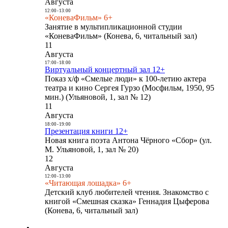
Августа
12:00
-
13:00
«КоневаФильм» 6+
Занятие в мультипликационной студии
«КоневаФильм» (Конева, 6, читальный зал)
11
Августа
17:00
-
18:00
Виртуальный концертный зал 12+
Показ х/ф «Смелые люди» к 100-летию актера
театра и кино Сергея Гурзо (Мосфильм, 1950, 95
мин.) (Ульяновой, 1, зал № 12)
11
Августа
18:00
-
19:00
Презентация книги 12+
Новая книга поэта Антона Чёрного «Сбор» (ул.
М. Ульяновой, 1, зал № 20)
12
Августа
12:00
-
13:00
«Читающая лошадка» 6+
Детский клуб любителей чтения. Знакомство с
книгой «Смешная сказка» Геннадия Цыферова
(Конева, 6, читальный зал)