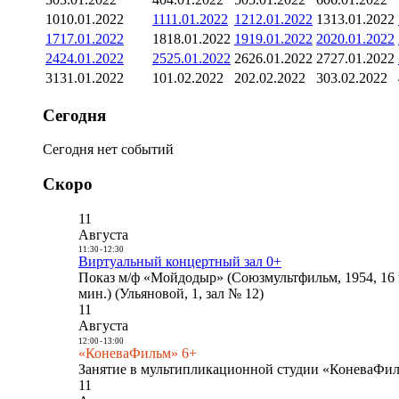
10
10.01.2022
11
11.01.2022
12
12.01.2022
13
13.01.2022
17
17.01.2022
18
18.01.2022
19
19.01.2022
20
20.01.2022
24
24.01.2022
25
25.01.2022
26
26.01.2022
27
27.01.2022
31
31.01.2022
1
01.02.2022
2
02.02.2022
3
03.02.2022
Сегодня
Сегодня нет событий
Скоро
11
Августа
11:30
-
12:30
Виртуальный концертный зал 0+
Показ м/ф «Мойдодыр» (Союзмультфильм, 1954, 16 
мин.) (Ульяновой, 1, зал № 12)
11
Августа
12:00
-
13:00
«КоневаФильм» 6+
Занятие в мультипликационной студии «КоневаФиль
11