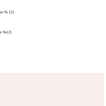
зал № 12)
ле №12)