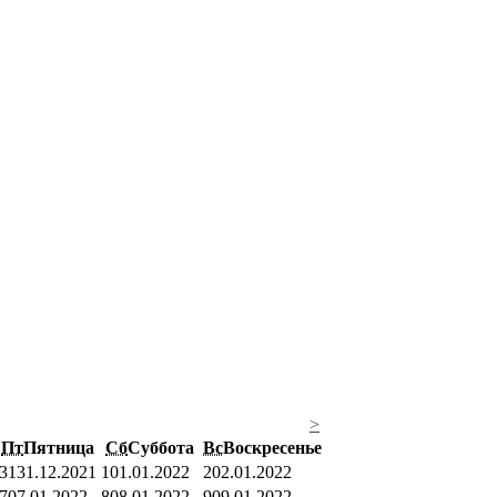
>
Пт
Пятница
Сб
Суббота
Вс
Воскресенье
31
31.12.2021
1
01.01.2022
2
02.01.2022
7
07.01.2022
8
08.01.2022
9
09.01.2022