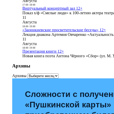
Августа
17:00
-
18:00
Виртуальный концертный зал 12+
Показ х/ф «Смелые люди» к 100-летию актера театра
11
Августа
18:00
-
19:00
«Заоникиевские просветительские беседы» 12+
Лекция диакона Артемия Овчаренко «Актуальность 
11
Августа
18:00
-
19:00
Презентация книги 12+
Новая книга поэта Антона Чёрного «Сбор» (ул. М. У
Архивы
Архивы
Сложности с получе
«Пушкинской карты»