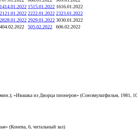
14
14.01.2022
15
15.01.2022
16
16.01.2022
21
21.01.2022
22
22.01.2022
23
23.01.2022
28
28.01.2022
29
29.01.2022
30
30.01.2022
4
04.02.2022
5
05.02.2022
6
06.02.2022
мин.); «Ивашка из Дворца пионеров» (Союзмультфильм, 1981, 10
м» (Конева, 6, читальный зал)