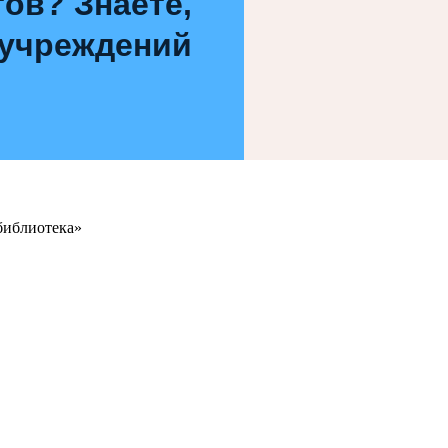
ов? Знаете,
 учреждений
библиотека»