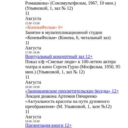
Ромашкова» (Союзмультфильм, 1967, 10 мин.)
(Ульяновой, 1, зал № 12)
11
Августа
12:00
-
13:00
«КоневаФильм» 6+
Занятие в мультипликационной студии
«КоневаФильм» (Конева, 6, читальный зал)
11
Августа
17:00
-
18:00
Виртуальный концертный зал 12+
Показ х/ф «Смелые люди» к 100-летию актера
театра и кино Сергея Гурзо (Мосфильм, 1950, 95
мин.) (Ульяновой, 1, зал № 12)
11
Августа
18:00
-
19:00
«Заоникиевские просветительские беседы» 12+
Лекция диакона Артемия Овчаренко
«Актуальность красоты на пути духовного
преображения» (М. Ульяновой, 1, зале №12)
11
Августа
18:00
-
19:00
Презентация книги 12+