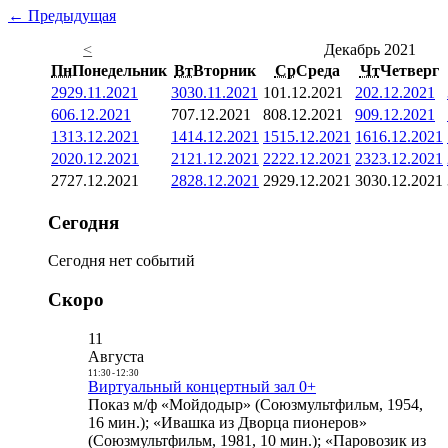
← Предыдущая
<
Декабрь 2021
Пн
Понедельник
Вт
Вторник
Ср
Среда
Чт
Четверг
29
29.11.2021
30
30.11.2021
1
01.12.2021
2
02.12.2021
6
06.12.2021
7
07.12.2021
8
08.12.2021
9
09.12.2021
13
13.12.2021
14
14.12.2021
15
15.12.2021
16
16.12.2021
20
20.12.2021
21
21.12.2021
22
22.12.2021
23
23.12.2021
27
27.12.2021
28
28.12.2021
29
29.12.2021
30
30.12.2021
Сегодня
Сегодня нет событий
Скоро
11
Августа
11:30
-
12:30
Виртуальный концертный зал 0+
Показ м/ф «Мойдодыр» (Союзмультфильм, 1954,
16 мин.); «Ивашка из Дворца пионеров»
(Союзмультфильм, 1981, 10 мин.); «Паровозик из