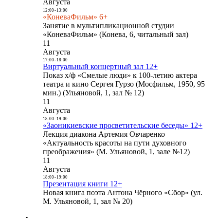
Августа
12:00
-
13:00
«КоневаФильм» 6+
Занятие в мультипликационной студии
«КоневаФильм» (Конева, 6, читальный зал)
11
Августа
17:00
-
18:00
Виртуальный концертный зал 12+
Показ х/ф «Смелые люди» к 100-летию актера
театра и кино Сергея Гурзо (Мосфильм, 1950, 95
мин.) (Ульяновой, 1, зал № 12)
11
Августа
18:00
-
19:00
«Заоникиевские просветительские беседы» 12+
Лекция диакона Артемия Овчаренко
«Актуальность красоты на пути духовного
преображения» (М. Ульяновой, 1, зале №12)
11
Августа
18:00
-
19:00
Презентация книги 12+
Новая книга поэта Антона Чёрного «Сбор» (ул.
М. Ульяновой, 1, зал № 20)